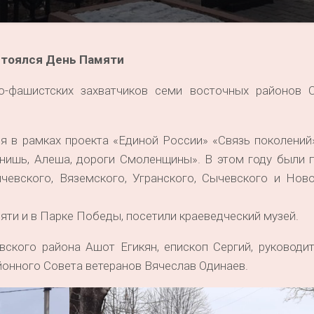
стоялся День Памяти
-фашистских захватчиков семи восточных районов 
я в рамках проекта «Единой России» «Связь поколений
нишь, Алеша, дороги Смоленщины». В этом году были 
ычевского, Вяземского, Угранского, Сычевского и Нов
ти и в Парке Победы, посетили краеведческий музей.
ского района Ашот Егикян, епископ Сергий, руководит
йонного Совета ветеранов Вячеслав Одинаев.