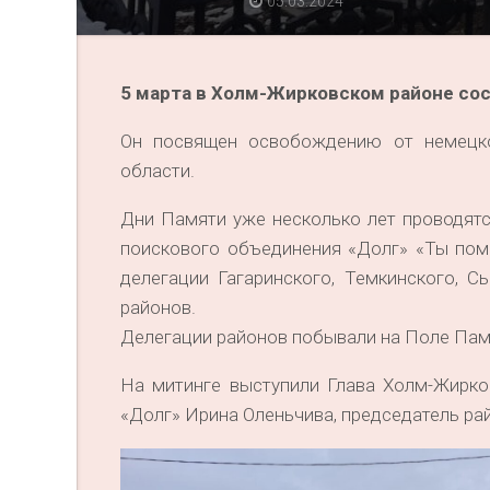
05.03.2024
5 марта в Холм-Жирковском районе со
Он посвящен освобождению от немецко
области.
Дни Памяти уже несколько лет проводятс
поискового объединения «Долг» «Ты пом
делегации Гагаринского, Темкинского, С
районов.
Делегации районов побывали на Поле Памя
На митинге выступили Глава Холм-Жирков
«Долг» Ирина Оленьчива, председатель ра