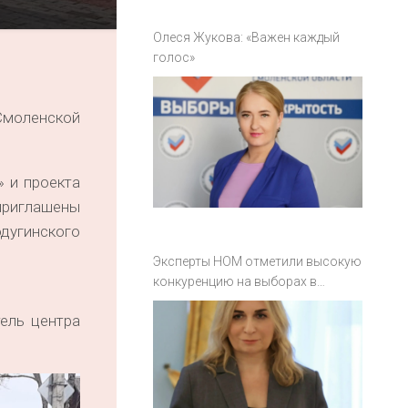
Олеся Жукова: «Важен каждый
голос»
Смоленской
» и проекта
приглашены
одугинского
Эксперты НОМ отметили высокую
конкуренцию на выборах в
Смоленской области
ель центра