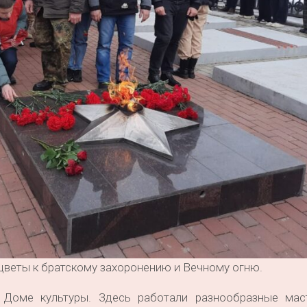
цветы к братскому захоронению и Вечному огню.
Доме культуры. Здесь работали разнообразные маст