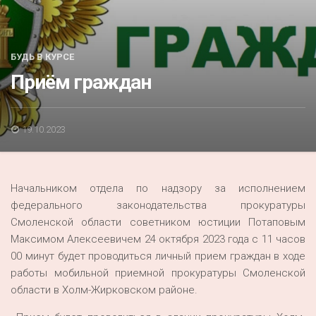
Акция
К 70-летию районного Дома культуры
БУДЬ В КУРСЕ
Конкурс
Приём граждан
Люди родного края
Национальные проекты
19.10.2023
Память
Наши юбиляры
Начальником отдела по надзору за исполнением
Перепись — 2020
федерального законодательства прокуратуры
Смоленской области советником юстиции Потаповым
Максимом Алексеевичем 24 октября 2023 года с 11 часов
00 минут будет проводиться личный прием граждан в ходе
работы мобильной приемной прокуратуры Смоленской
области в Холм-Жирковском районе.