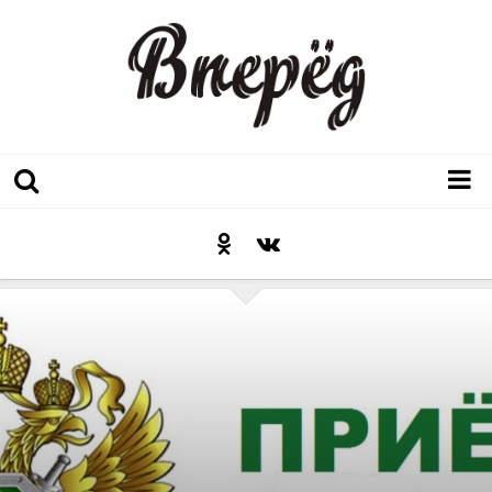
Регион
Культура
Послесловие к празднику
Факт
Неожиданный ракурс
Контакты
Люди родного края