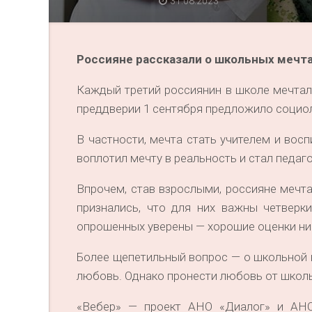
31.08.2023
Россияне рассказали о школьных мечта
Каждый третий россиянин в школе мечтал
преддверии 1 сентября предложило социол
В частности, мечта стать учителем и вос
воплотил мечту в реальность и стал педаг
Впрочем, став взрослыми, россияне мечта
признались, что для них важны четверк
опрошенных уверены — хорошие оценки ник
Более щепетильный вопрос — о школьной в
любовь. Однако пронести любовь от школь
«Вебер» — проект АНО «Диалог» и АНО