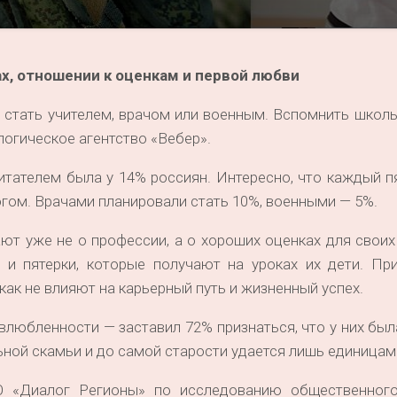
х, отношении к оценкам и первой любви
 стать учителем, врачом или военным. Вспомнить школ
огическое агентство «Вебер».
питателем была у 14% россиян. Интересно, что каждый п
огом. Врачами планировали стать 10%, военными — 5%.
ют уже не о профессии, а о хороших оценках для своих
и и пятерки, которые получают на уроках их дети. Пр
ак не влияют на карьерный путь и жизненный успех.
любленности — заставил 72% признаться, что у них бы
ной скамьи и до самой старости удается лишь единицам
 «Диалог Регионы» по исследованию общественног