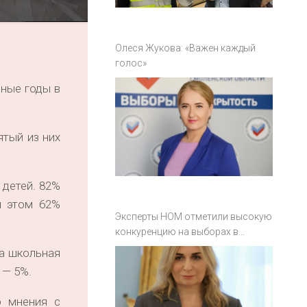
Олеся Жукова: «Важен каждый
голос»
ьные годы в
ятый из них
 детей. 82%
и этом 62%
Эксперты НОМ отметили высокую
конкуренцию на выборах в
Смоленской области
ла школьная
 — 5%.
о мнения с