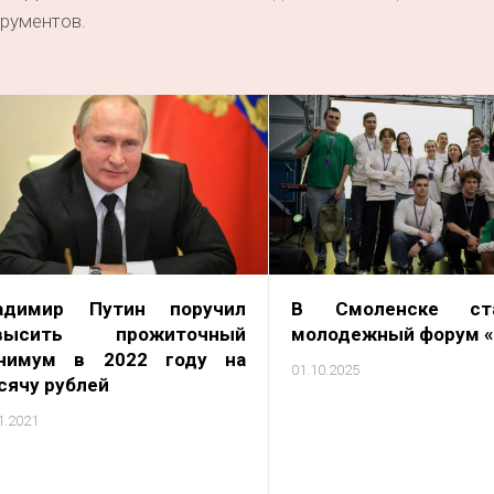
рументов.
адимир Путин поручил
В Смоленске ста
высить прожиточный
молодежный форум 
нимум в 2022 году на
01.10.2025
сячу рублей
1.2021