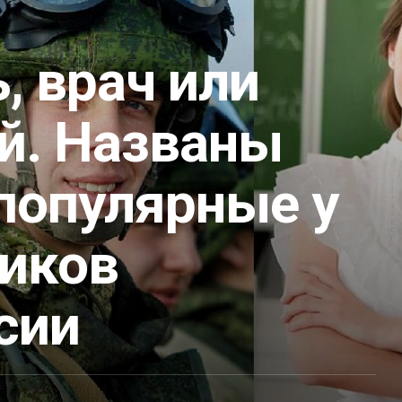
, врач или
й. Названы
популярные у
иков
сии