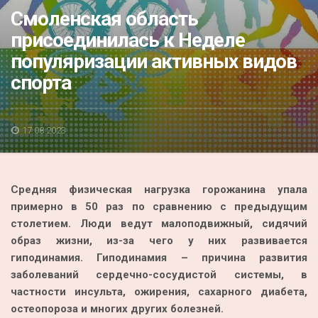
Акция
Смоленская область
присоединилась к Неделе
К 70-летию районного Дома культуры
популяризации активных видов
Конкурс
спорта
Люди родного края
Национальные проекты
17.08.2023
Память
Наши юбиляры
Средняя физическая нагрузка горожанина упала
Перепись — 2020
примерно в 50 раз по сравнению с предыдущим
столетием. Люди ведут малоподвижный, сидячий
образ жизни, из-за чего у них развивается
гиподинамия. Гиподинамия – причина развития
заболеваний сердечно-сосудистой системы, в
частности инсульта, ожирения, сахарного диабета,
остеопороза и многих других болезней.