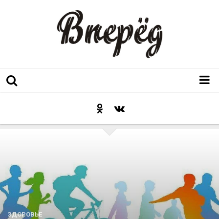
Регион
Культура
Послесловие к празднику
Факт
Неожиданный ракурс
Контакты
Люди родного края
ЗДОРОВЬЕ