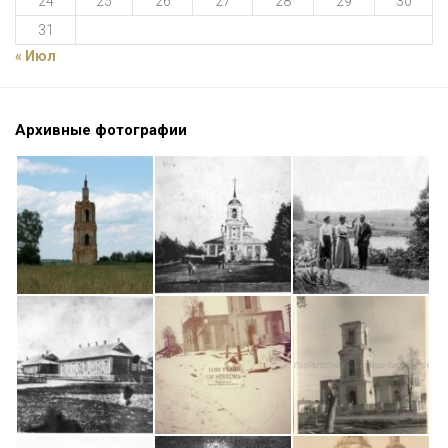
24
25
26
27
28
29
30
31
« Июл
Архивные фотографии