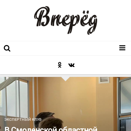
Регион
Культура
Послесловие к празднику
Факт
Неожиданный ракурс
Контакты
ЭКСПЕРТНЫЙ КЛУБ
Люди родного края
В Смоленской областной