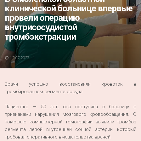
Акция
клинической больнице впервые
провели операцию
К 70-летию районного Дома культуры
внутрисосудистой
Конкурс
тромбэкстракции
Люди родного края
Национальные проекты
12.07.2023
Память
Наши юбиляры
Врачи успешно восстановили кровоток в
Перепись — 2020
тромбированном сегменте сосуда.
Пациентке — 50 лет, она поступила в больницу с
признаками нарушения мозгового кровообращения. С
помощью компьютерной томографии выявили тромбоз
сегмента левой внутренней сонной артерии, который
требовал оперативного вмешательства врачей.