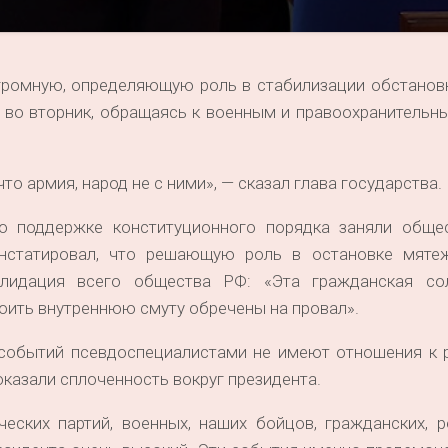
громную, определяющую роль в стабилизации обстановк
 во вторник, обращаясь к военным и правоохранительн
то армия, народ не с ними», — сказал глава государства.
о поддержке конституционного порядка заняли общес
констатировал, что решающую роль в остановке мяте
солидация всего общества РФ: «Эта гражданская со
роить внутреннюю смуту обречены на провал».
событий псевдоспециалистами не имеют отношения к р
казали сплоченность вокруг президента.
еских партий, военных, наших бойцов, гражданских, р