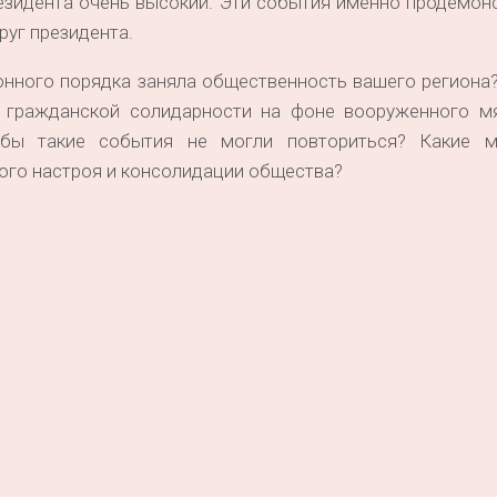
резидента очень высокий. Эти события именно продемон
уг президента.
онного порядка заняла общественность вашего региона
и гражданской солидарности на фоне вооруженного м
обы такие события не могли повториться? Какие 
го настроя и консолидации общества?