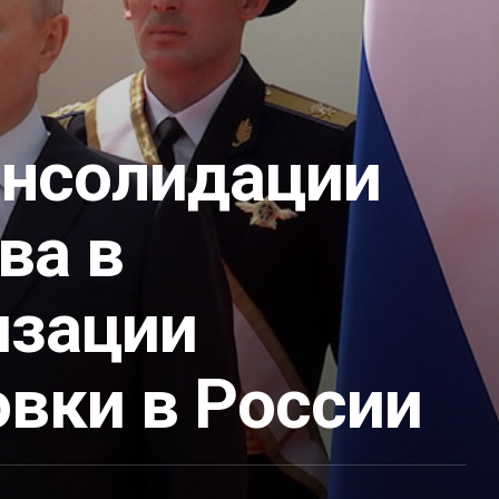
онсолидации
ва в
изации
овки в России