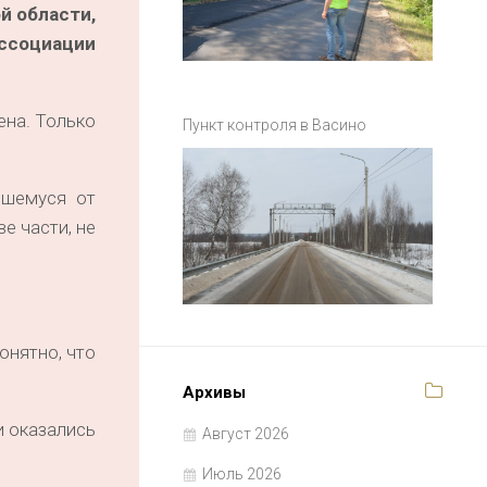
й области,
Ассоциации
ена. Только
Пункт контроля в Васино
вшемуся от
е части, не
онятно, что
Архивы
и оказались
Август 2026
Июль 2026