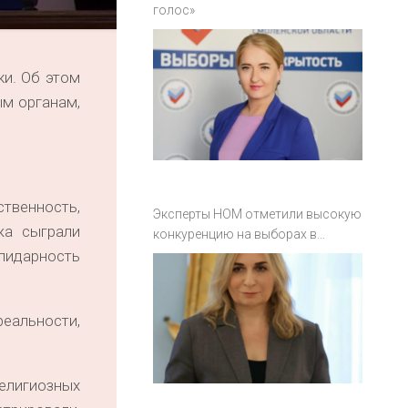
голос»
и. Об этом
ым органам,
твенность,
Эксперты НОМ отметили высокую
жа сыграли
конкуренцию на выборах в
Смоленской области
лидарность
еальности,
елигиозных