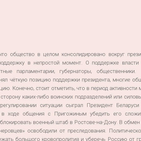
что общество в целом консолидировано вокруг прези
поддержку в непростой момент. О поддержке власти
тные парламентарии, губернаторы, общественники. 
нял чёткую позицию поддержки президента, многие об
цию. Конечно, стоит отметить, что в период активности
 сторону каких-либо воинских подразделений или силовы
регулировании ситуации сыграл Президент Беларуси
л в ходе общения с Пригожиным убедить его сложи
зблокировать военный штаб в Ростове-на-Дону. В обме
гнеровцев» освободили от преследования. Политическо
ежать большого кровопролития и уберечь Россию от г