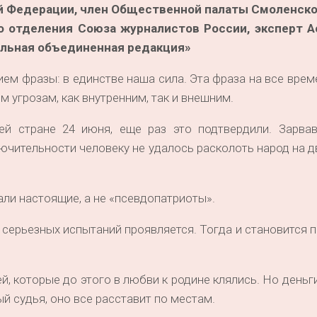
 Федерации, член Общественной палаты Смоленско
о отделения Союза журналистов России, эксперт 
льная объединенная редакция»
ем фразы: в единстве наша сила. Эта фраза на все врем
 угрозам, как внутренним, так и внешним.
ей стране 24 июня, еще раз это подтвердили. Зарва
чительности человеку не удалось расколоть народ на дв
ли настоящие, а не «псевдопатриоты».
серьезных испытаний проявляется. Тогда и становится п
й, которые до этого в любви к родине клялись. Но деньг
й судья, оно все расставит по местам.