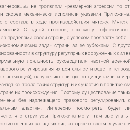
«вагнеровцы» не проявляли чрезмерной агрессии по о
и скорее механически исполняли указания Пригожина,
ого состава в ходе противодействия мятежу. Мятеж 
ампаний. С одной стороны, они могут эффективно
 за пределами своей страны, с успехом проявлять себя н
о-экономических задач страны за её рубежами. С друг
грированности в структуру регулярных вооружённых сил ве
ормальную лояльность руководителя частной военно
равового регулирования их деятельности ведёт к непроз
составляющей), нарушению принципов дисциплины и иер
из-под контроля таких структур и их участия в попытке с
стране их происхождения. Поэтому существование таких
печены без надлежащего правового регулирования, 
иальным властям. Интересно посмотреть, будет л
чено, что структуры Пригожина могут там выступать 
тив внешних западных сил, которые в таком случае вр