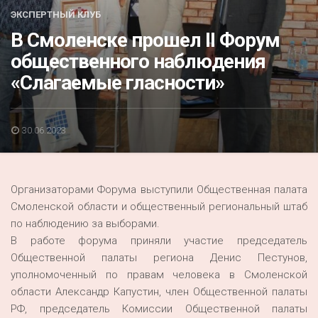
Акция
ЭКСПЕРТНЫЙ КЛУБ
В Смоленске прошел II Форум
К 70-летию районного Дома культуры
общественного наблюдения
Конкурс
«Слагаемые гласности»
Люди родного края
Национальные проекты
30.06.2023
Память
Наши юбиляры
Организаторами Форума выступили Общественная палата
Перепись — 2020
Смоленской области и общественный региональный штаб
по наблюдению за выборами.
В работе форума приняли участие председатель
Общественной палаты региона Денис Пестунов,
уполномоченный по правам человека в Смоленской
области Александр Капустин, член Общественной палаты
РФ, председатель Комиссии Общественной палаты