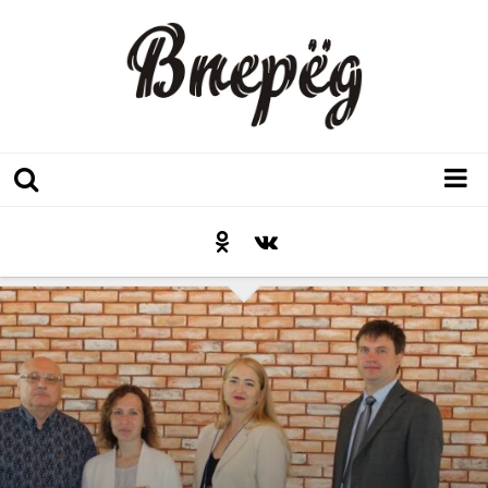
Регион
Культура
Послесловие к празднику
Факт
Неожиданный ракурс
Контакты
Люди родного края