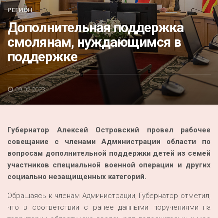
Акция
РЕГИОН
Дополнительная поддержка
К 70-летию районного Дома культуры
смолянам, нуждающимся в
Конкурс
поддержке
Люди родного края
Национальные проекты
09.02.2023
Память
Наши юбиляры
Губернатор Алексей Островский провел рабочее
Перепись — 2020
совещание с членами Администрации области по
вопросам дополнительной поддержки детей из семей
участников специальной военной операции и
других
социально незащищенных категорий.
Обращаясь к членам Администрации, Губернатор отметил,
что в соответствии с ранее данными поручениями на