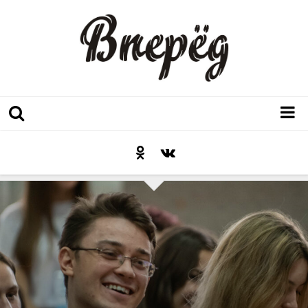
Регион
Культура
Послесловие к празднику
Факт
Неожиданный ракурс
Контакты
Люди родного края