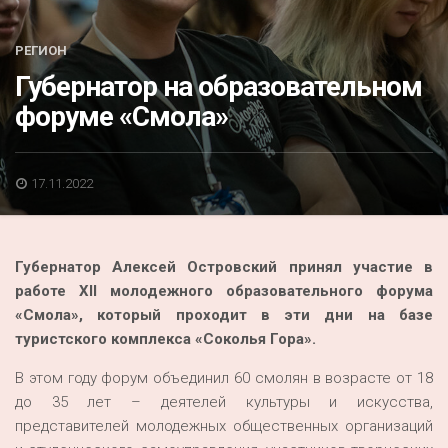
Акция
К 70-летию районного Дома культуры
РЕГИОН
Губернатор на образовательном
Конкурс
форуме «Смола»
Люди родного края
Национальные проекты
17.11.2022
Память
Наши юбиляры
Губернатор Алексей Островский принял участие в
Перепись — 2020
работе XII молодежного образовательного форума
«Смола», который проходит в эти дни на базе
туристского комплекса «Соколья Гора».
В этом году форум объединил 60 смолян в возрасте от 18
до 35 лет – деятелей культуры и искусства,
представителей молодежных общественных организаций