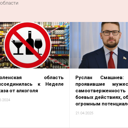
 области
моленская область
Руслан Смашнев: 
исоединилась к Неделе
проявившие муже
аза от алкоголя
самоотверженн
боевых действиях, о
6.2024
огромным потенциал
21.04.2025