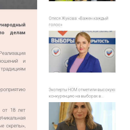
Олеся Жукова: «Важен каждый
ународный
голос»
 по делам
Реализация
ношений и
 традициям
мероприятию
Эксперты НОМ отметили высокую
конкуренцию на выборах в
Смоленской области
 от 18 лет
«Уникальная
ые скрепы»,