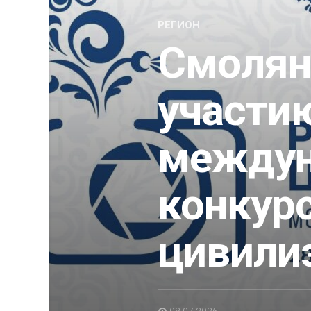
РЕГИОН
Смолян
участи
между
конкур
цивили