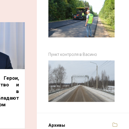
Пункт контроля в Васино
Герои,
ство и
ость в
бладают
ом
Архивы