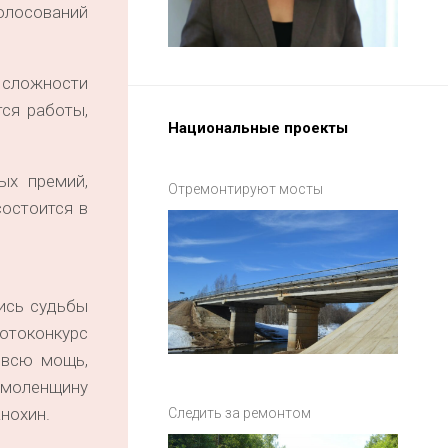
олосований
 сложности
ся работы,
Национальные проекты
ых премий,
Отремонтируют мосты
состоится в
ись судьбы
отоконкурс
 всю мощь,
 Смоленщину
нохин.
Следить за ремонтом