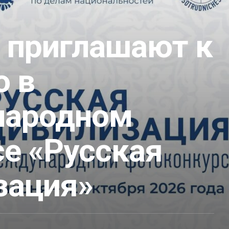
 приглашают к
ю в
народном
се «Русская
зация»