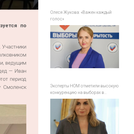
Олеся Жукова: «Важен каждый
голос»
зуется по
. Участники
олковником
ии, ведущим
дед — Иван
этот период
Эксперты НОМ отметили высокую
у Смоленск
конкуренцию на выборах в
Смоленской области