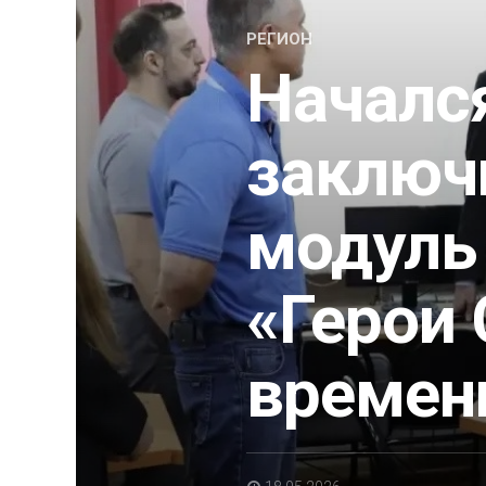
РЕГИОН
Началс
заключ
модуль
«Герои
времен