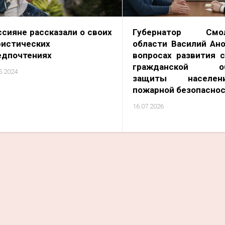
ссияне рассказали о своих
Губернатор Смол
ристических
области Василий Ано
едпочтениях
вопросах развития 
гражданской об
5.2024
защиты населе
пожарной безопасно
16.07.2026