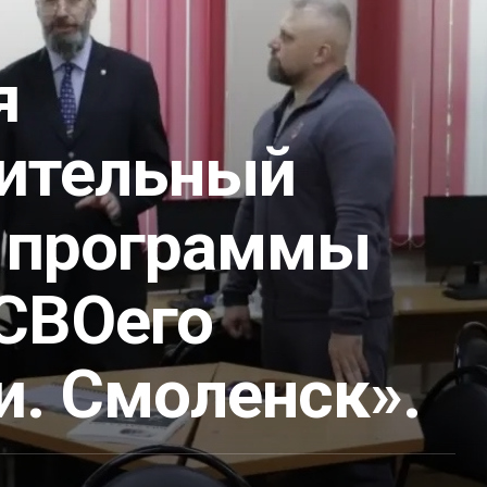
я
ительный
 программы
 СВОего
и. Смоленск».