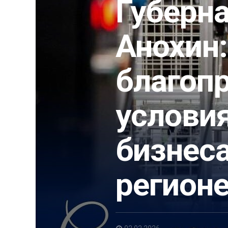
Губерн
Анохин
благоп
условия
бизнес
регион