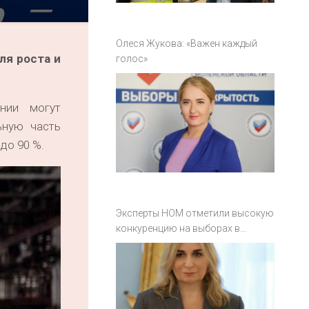
Олеся Жукова: «Важен каждый
ля роста и
голос»
нии могут
ьную часть
до 90 %.
Эксперты НОМ отметили высокую
конкуренцию на выборах в
Смоленской области