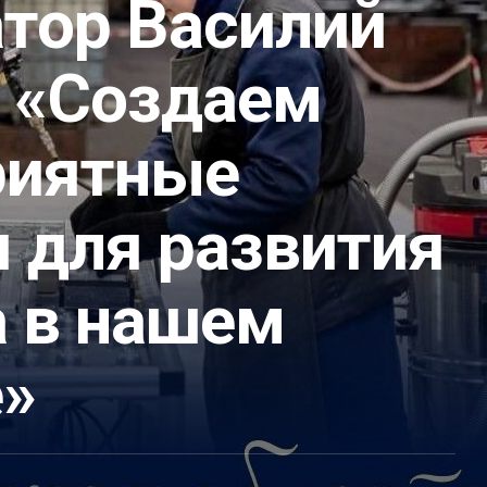
атор Василий
: «Создаем
риятные
 для развития
а в нашем
е»