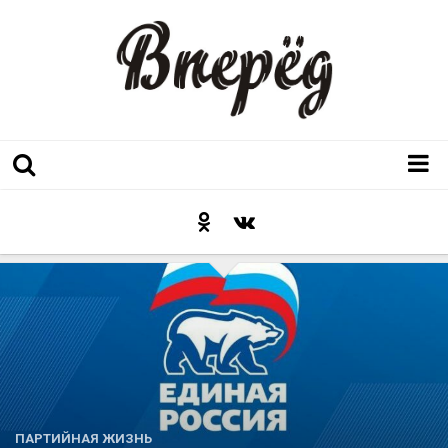
Регион
Культура
Послесловие к празднику
Факт
Неожиданный ракурс
Контакты
Люди родного края
ПАРТИЙНАЯ ЖИЗНЬ