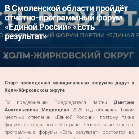
Акция
В Смоленской области пройдёт
отчётно-программный форум
К 70-летию районного Дома культуры
«Единой России» «Есть
Конкурс
результат»
Люди родного края
Национальные проекты
13.02.2026
Память
Наши юбиляры
Старт проведению муниципальных форумов дадут в
Перепись — 2020
Холм-Жирковском округе
По предложению Председателя партии
Дмитрия
Анатольевича Медведева
2026 год объявлен Годом
местных отделений «Единой России», поэтому такие
форумы проходят по всей стране. Региональные отчётно-
программные форумы «Есть результат» состоятся во