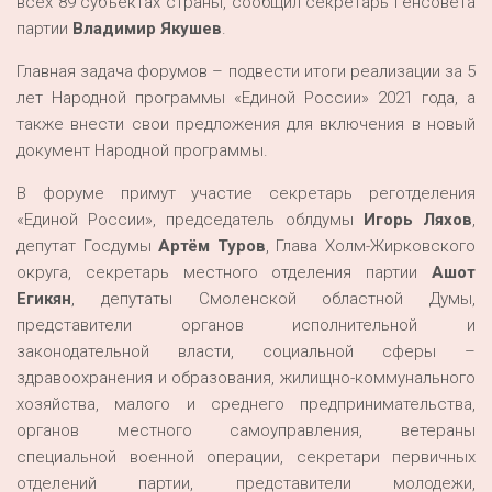
всех 89 субъектах страны, сообщил секретарь Генсовета
партии
Владимир Якушев
.
Главная задача форумов – подвести итоги реализации за 5
лет Народной программы «Единой России» 2021 года, а
также внести свои предложения для включения в новый
документ Народной программы.
В форуме примут участие секретарь реготделения
«Единой России», председатель облдумы
Игорь Ляхов
,
депутат Госдумы
Артём Туров
, Глава Холм-Жирковского
округа, секретарь местного отделения партии
Ашот
Егикян
, депутаты Смоленской областной Думы,
представители органов исполнительной и
законодательной власти, социальной сферы –
здравоохранения и образования, жилищно-коммунального
хозяйства, малого и среднего предпринимательства,
органов местного самоуправления, ветераны
специальной военной операции, секретари первичных
отделений партии, представители молодежи,