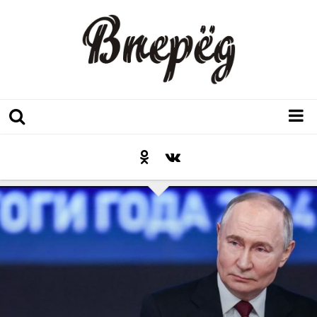
Регион
Культура
Послесловие к празднику
Факт
Неожиданный ракурс
Контакты
Люди родного края