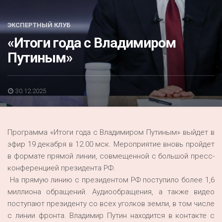
Акция
К 70-летию районного Дома культуры
ЭКСПЕРТНЫЙ КЛУБ
«Итоги года с Владимиром
Конкурс
Путиным»
Люди родного края
Национальные проекты
30.12.2025
Память
Наши юбиляры
Программа «Итоги года с Владимиром Путиным» выйдет в
Перепись — 2020
эфир 19 декабря в 12.00 мск. Мероприятие вновь пройдет
в формате прямой линии, совмещенной с большой пресс-
конференцией президента РФ.
На прямую линию с президентом РФ поступило более 1,6
миллиона обращений. Аудиообращения, а также видео
поступают президенту со всех уголков земли, в том числе
с линии фронта. Владимир Путин находится в контакте с