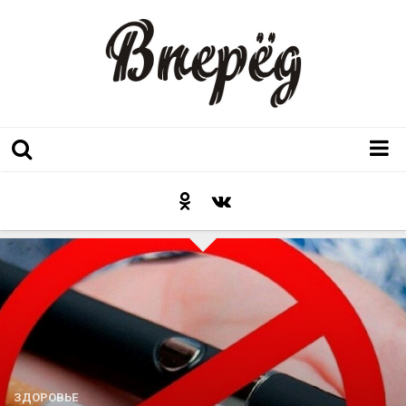
Регион
Культура
Послесловие к празднику
Факт
Неожиданный ракурс
Контакты
Люди родного края
ЗДОРОВЬЕ