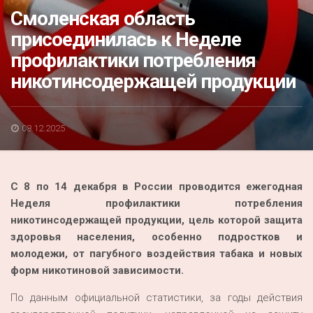
Акция
Смоленская область
присоединилась к Неделе
К 70-летию районного Дома культуры
профилактики потребления
Конкурс
никотинсодержащей продукции
Люди родного края
Национальные проекты
08.12.2025
Память
Наши юбиляры
С 8 по 14 декабря в России проводится ежегодная
Перепись — 2020
Неделя профилактики потребления
никотинсодержащей продукции, цель которой защита
здоровья населения, особенно подростков и
молодежи, от пагубного воздействия табака и новых
форм никотиновой зависимости.
По данным официальной статистики, за годы действия