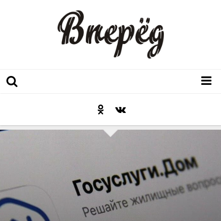
Регион
Культура
Послесловие к празднику
Факт
Неожиданный ракурс
Контакты
Люди родного края