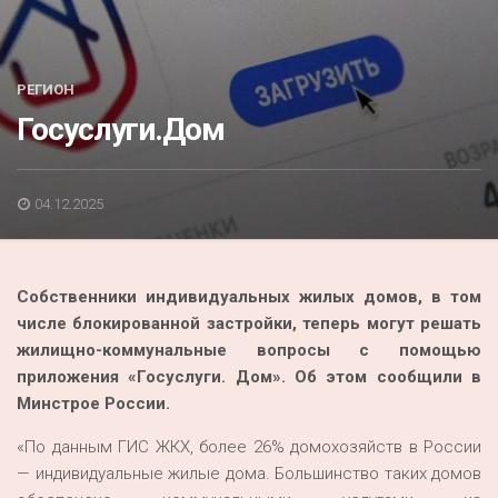
Акция
К 70-летию районного Дома культуры
РЕГИОН
Конкурс
Госуслуги.Дом
Люди родного края
Национальные проекты
04.12.2025
Память
Наши юбиляры
Собственники индивидуальных жилых домов, в том
Перепись — 2020
числе блокированной застройки, теперь могут решать
жилищно-коммунальные вопросы с помощью
приложения «Госуслуги. Дом». Об этом сообщили в
Минстрое России.
«По данным ГИС ЖКХ, более 26% домохозяйств в России
— индивидуальные жилые дома. Большинство таких домов