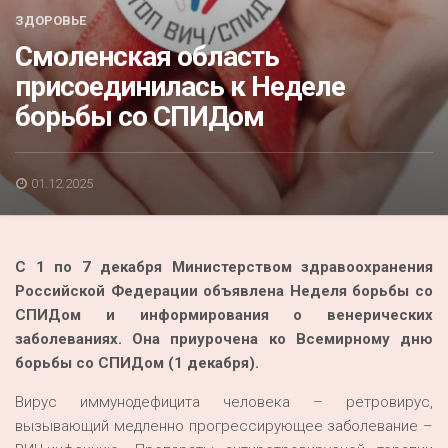
Акция
ЗДОРОВЬЕ
Смоленская область
К 70-летию районного Дома культуры
присоединилась к Неделе
Конкурс
борьбы со СПИДом
Люди родного края
Национальные проекты
01.12.2025
Память
Наши юбиляры
С 1 по 7 декабря Министерством здравоохранения
Перепись — 2020
Российской Федерации
объявлена
Недел
я
борьбы со
СПИДом и информирования о венерических
заболеваниях
. Она приурочена ко
Всемирно
му
дн
ю
борьбы со СПИДом
(
1 декабря)
.
Вирус иммунодефицита человека – ретровирус,
вызывающий медленно прогрессирующее заболевание –