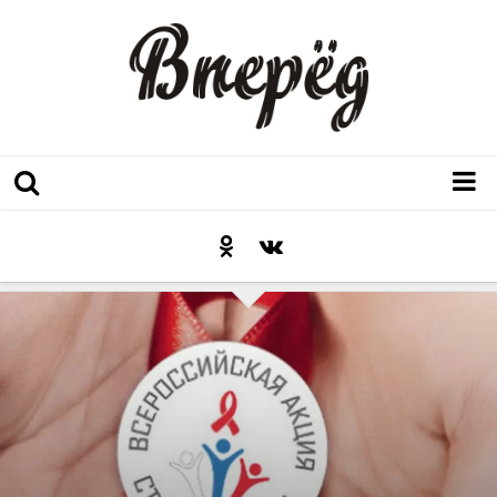
Регион
Культура
Послесловие к празднику
Факт
Неожиданный ракурс
Контакты
Люди родного края