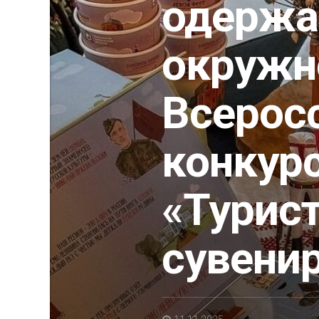
одержа
окружн
Всерос
конкур
«Турис
сувени