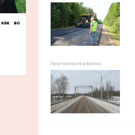
 как во
Пункт контроля в Васино