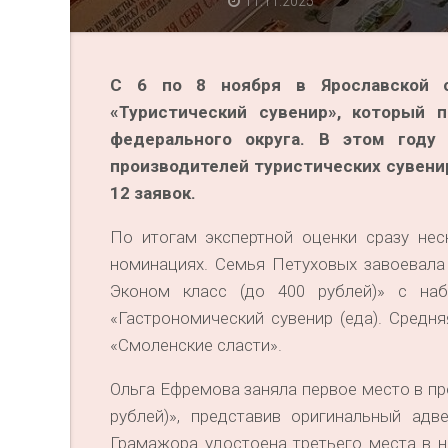
11.11.2025
С 6 по 8 ноября в Ярославской о
«Туристический сувенир», который 
федерального округа. В этом году
производителей туристических сувени
12 заявок.
По итогам экспертной оценки сразу нес
номинациях. Семья Петуховых завоевала 
Эконом класс (до 400 рублей)» с на
«Гастрономический сувенир (еда). Средня
«Смоленские сласти».
Ольга Ефремова заняла первое место в пр
рублей)», представив оригинальный ад
Грамажора удостоена третьего места в н