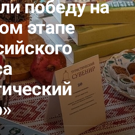
ли победу на
ом этапе
сийского
са
тический
р»