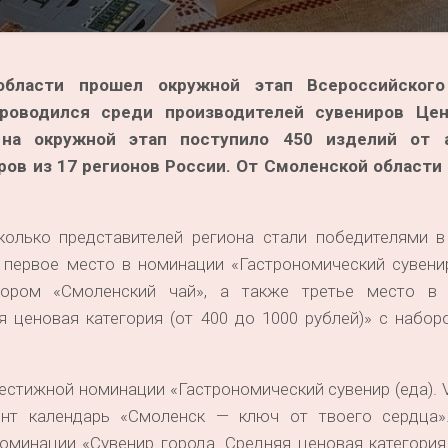
бласти прошел окружной этап Всероссийского
проводился среди производителей сувениров Цен
 на окружной этап поступило 450 изделий от 
ров из 17 регионов России. От Смоленской области
колько представителей региона стали победителями в
первое место в номинации «Гастрономический сувенир 
бором «Смоленский чай», а также третье место в
я ценовая категория (от 400 до 1000 рублей)» с набо
естижной номинации «Гастрономический сувенир (еда). V
вент календарь «Смоленск — ключ от твоего сердца
оминации «Сувенир города. Средняя ценовая категория