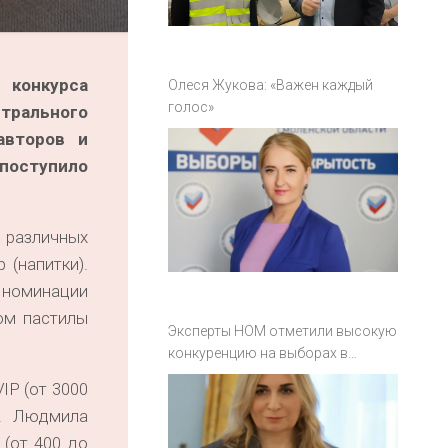
 конкурса
Олеся Жукова: «Важен каждый
голос»
трального
авторов и
 поступило
 различных
(напитки).
 номинации
ром пастилы
Эксперты НОМ отметили высокую
конкуренцию на выборах в
Смоленской области
IP (от 3000
». Людмила
 (от 400 до