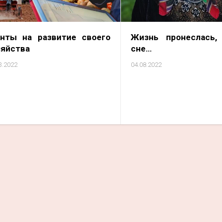
анты на развитие своего
Жизнь пронеслась,
зяйства
сне…
3.2022
04.08.2022