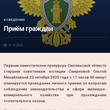
Акция
К 70-летию районного Дома культуры
К СВЕДЕНИЮ
Конкурс
Приём граждан
Люди родного края
Национальные проекты
15.10.2025
Память
Наши юбиляры
Первым заместителем прокурора Смоленской области
Перепись — 2020
старшим советником юстиции Смирновой Ольгой
Михайловной 22 октября 2025 года с 11 часов 00 минут
планируется проведение личного приема по вопросам
соблюдения законодательства в сфере жилищно-
коммунального хозяйства при прохождении
отопительного сезона.