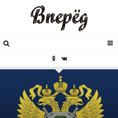
Регион
Культура
Послесловие к празднику
Факт
Неожиданный ракурс
Контакты
Люди родного края