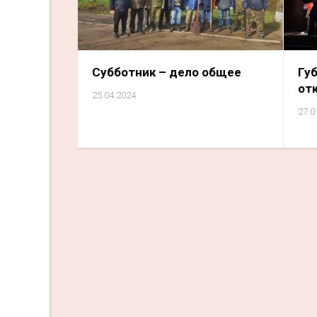
Субботник – дело общее
Гу
от
25.04.2024
27.0