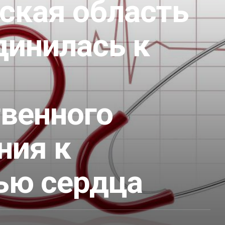
ская область
динилась к
твенного
ния к
ью сердца