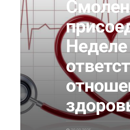
Смолен
присое
Неделе
ответс
отноше
здоров