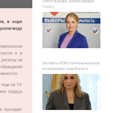
Олеся Жукова: «Важен каждый
голос»
я, в ходе
пропаганду
 миллионов
тности и в
 региону за
Эксперты НОМ отметили высокую
ообращения
конкуренцию на выборах в
ваемости.
Смоленской области
 еще на 15-
зни сердца
е проходит