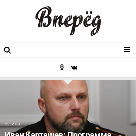
Регион
Культура
Послесловие к празднику
Факт
Неожиданный ракурс
Контакты
РЕГИОН
Люди родного края
Иван Карташев: Программа