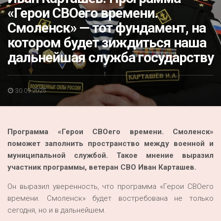
Акция
«Герои СВОего времени.
Смоленск» — тот фундамент, на
К 70-летию районного Дома культуры
котором будет зиждиться наша
Конкурс
дальнейшая служба государству
Люди родного края
Национальные проекты
30.09.2025
Память
Наши юбиляры
Программа «Герои СВОего времени. Смоленск»
Перепись — 2020
поможет заполнить пространство между военной и
муниципальной службой. Такое мнение выразил
участник программы, ветеран СВО Иван Карташев.
Он выразил уверенность, что программа «Герои СВОего
времени. Смоленск» будет востребована не только
сегодня, но и в дальнейшем.