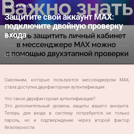
Акция
БУДЬ В КУРСЕ
Защитите свой аккаунт МАХ:
К 70-летию районного Дома культуры
подключите двойную проверку
Конкурс
входа
Люди родного края
Национальные проекты
22.09.2025
Память
Наши юбиляры
Смолянам, которые пользуются мессенджером МАХ,
Перепись — 2020
стала доступна двухфакторная аутентификация.
Что такое двухфакторная аутентификация?
Это дополнительный уровень защиты вашего аккаунта.
Теперь для входа в систему потребуется не только
пароль, но и подтверждение через второй фактор
безопасности.