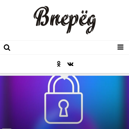
Регион
Культура
Послесловие к празднику
Факт
Неожиданный ракурс
Контакты
Люди родного края