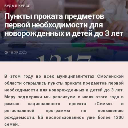
Акция
БУДЬ В КУРСЕ
Пункты проката предметов
К 70-летию районного Дома культуры
первой необходимости для
Конкурс
новорожденных и детей до 3 лет
Люди родного края
Национальные проекты
18.09.2025
Память
Наши юбиляры
В этом году во всех муниципалитетах Смоленской
Перепись — 2020
области открылись пункты проката предметов первой
необходимости для новорожденных и детей до 3 лет.
Меру поддержки мы реализуем с июля этого года в
рамках национального проекта «Семья» и
региональной программы по повышению
рождаемости. Ей воспользовались уже более 1200
семей.