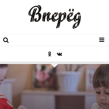
Регион
Культура
Послесловие к празднику
Факт
Неожиданный ракурс
Контакты
Люди родного края