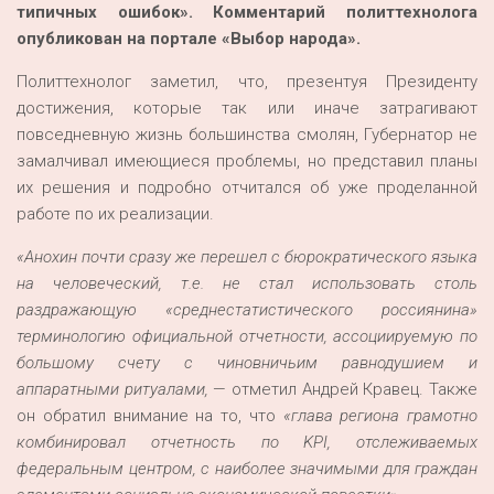
типичных ошибок». Комментарий политтехнолога
опубликован на портале «Выбор народа».
Политтехнолог заметил, что, презентуя Президенту
достижения, которые так или иначе затрагивают
повседневную жизнь большинства смолян, Губернатор не
замалчивал имеющиеся проблемы, но представил планы
их решения и подробно отчитался об уже проделанной
работе по их реализации.
«Анохин почти сразу же перешел с бюрократического языка
на человеческий, т.е. не стал использовать столь
раздражающую «среднестатистического россиянина»
терминологию официальной отчетности, ассоциируемую по
большому счету с чиновничьим равн
одушием и
аппаратными ритуалами,
— отметил Андрей Кравец. Также
он обратил внимание на то, что
«г
лава региона грамотно
комбинировал отчетность по KPI, отслеживаемых
федеральным центром, с наиболее значимыми для граждан