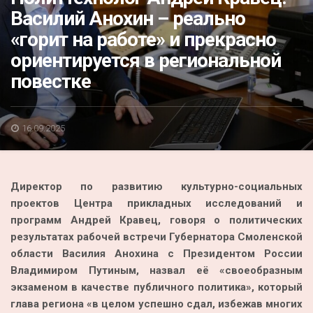
Акция
Василий Анохин – реально
«горит на работе» и прекрасно
К 70-летию районного Дома культуры
ориентируется в региональной
Конкурс
повестке
Люди родного края
Национальные проекты
16.09.2025
Память
Наши юбиляры
Директор по развитию культурно-социальных
Перепись — 2020
проектов Центра прикладных исследований и
программ Андрей Кравец, говоря о политических
результатах рабочей встречи Губернатора Смоленской
области Василия Анохина с Президентом России
Владимиром Путиным, назвал её «своеобразным
экзаменом в качестве публичного политика», который
глава региона «в целом успешно сдал, избежав многих