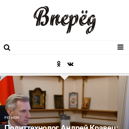
Регион
Культура
Послесловие к празднику
Факт
Неожиданный ракурс
Контакты
РЕГИОН
Люди родного края
Политтехнолог Андрей Кравец: