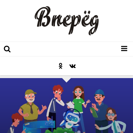
Регион
Культура
Послесловие к празднику
Факт
Неожиданный ракурс
Контакты
Люди родного края