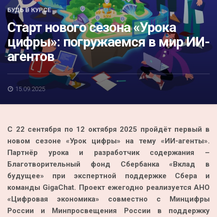
Акция
БУДЬ В КУРСЕ
Старт нового сезона «Урока
К 70-летию районного Дома культуры
цифры»: погружаемся в мир ИИ-
Конкурс
агентов
Люди родного края
Национальные проекты
15.09.2025
Память
Наши юбиляры
С 22 сентября по 12 октября 2025 пройдёт первый в
Перепись — 2020
новом сезоне «Урок цифры» на тему «ИИ-агенты».
Партнёр урока и разработчик содержания –
Благотворительный фонд Сбербанка «Вклад в
будущее» при экспертной поддержке Сбера и
команды GigaChat. Проект ежегодно реализуется АНО
«Цифровая экономика» совместно с Минцифры
России и Минпросвещения России в поддержку