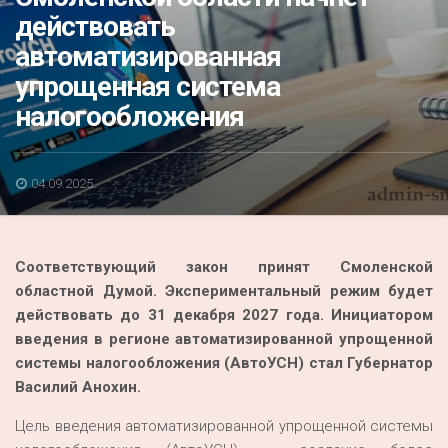
Акция
действовать
автоматизированная
К 70-летию районного Дома культуры
упрощенная система
Конкурс
налогообложения
Люди родного края
Национальные проекты
04.09.2025
Память
Наши юбиляры
Соответствующий закон принят Смоленской
Перепись — 2020
областной Думой. Экспериментальный режим будет
действовать до 31 декабря 2027 года. Инициатором
введения в регионе автоматизированной упрощенной
системы налогообложения (АвтоУСН) стал Губернатор
Василий Анохин.
Цель введения автоматизированной упрощенной системы