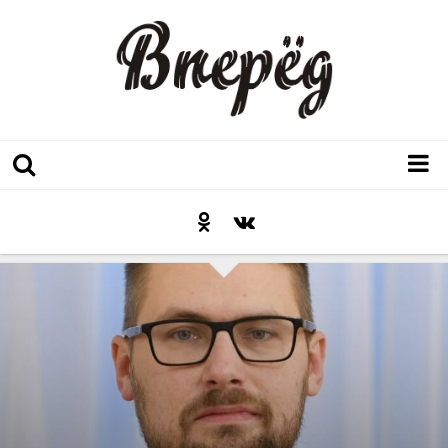
Регион
Культура
Послесловие к празднику
Факт
Неожиданный ракурс
Контакты
Люди родного края