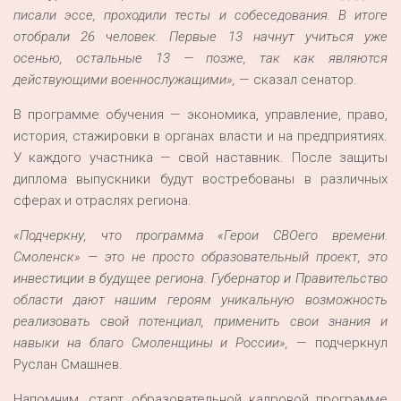
писали эссе, проходили тесты и собеседования. В итоге
отобрали 26 человек
. П
ервые 13 начнут учиться уже
осенью, остальные
13
— позже
, так как являются
действующими военнослужащими
»,
— сказал сенатор.
В программе обучения — экономика, управление, право,
история, стажировки в органах власти и на предприятиях.
У каждого участника — свой наставник. После защиты
диплома выпускники будут востребованы в различных
сферах и отраслях региона.
«Подчеркну, что программа «Герои
СВОего
вр
емени.
Смоленск» — это не просто образовательный проект, это
инвестиции в будущее региона. Губернатор и Правительство
области дают нашим героям уникальную возможность
реализовать свой потенциал, применить свои знания и
навыки на благо Смоленщины и России»,
— подчеркнул
Руслан Смашнев.
Напомним, старт образовательной кадровой программе