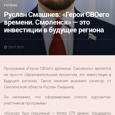
Акция
РЕГИОН
Руслан Смашнев: «Герои СВОего
К 70-летию районного Дома культуры
времени. Смоленск» — это
Конкурс
инвестиции в будущее региона
Люди родного края
Национальные проекты
29.07.2025
Память
Наши юбиляры
Программа «Герои СВОего времени. Смоленск» является
Перепись — 2020
не просто образовательным проектом, это инвестиции в
будущее региона. Такое мнение выразил сенатор от
Смоленской области Руслан Смашнев.
Он напомнил, что сформирован список курсантов-
участников программы.
«Конкурс был серьезный — более 270 заявок. Кандидаты