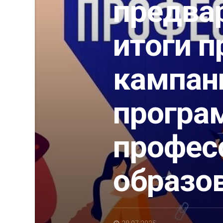
предва
итоги 
кампан
програ
профес
образо