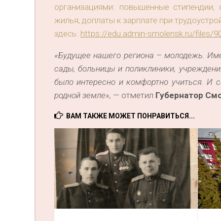
организациями: повышенные стипендии, 
жилья, доплаты к зарплате при трудоустр
здесь:
https://edu.admin-smolensk.ru/files/90
«Будущее нашего региона – молодежь. Име
сады, больницы и поликлиники, учреждени
было интересно и комфортно учиться. И 
родной земле»,
— отметил
Г
убернатор
Смо
ВАМ ТАКЖЕ МОЖЕТ ПОНРАВИТЬСЯ...