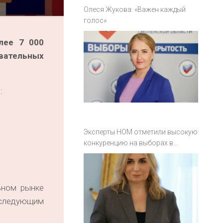
Олеся Жукова: «Важен каждый
голос»
лее 7 000
овательных
:
Эксперты НОМ отметили высокую
конкуренцию на выборах в
Смоленской области
ьном рынке
 следующим