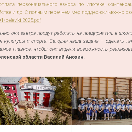
оплата первоначального взноса по ипотеке, компенса
ойстве и др. С полным перечнем мер поддержки можно о
1/celeviki-2025.pdf
нно они завтра придут работать на предприятия, в школ
я культуры и спорта. Сегодня наша задача
–
сделать та
самое главное, чтобы они видели возможность реализ
ов
ленской области
Василий Анохин.