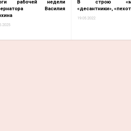
оги рабочей недели
В строю «мор
бернатора Василия
«десантники», «пехо
охина
19.05.2022
5.2025