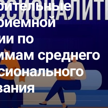
рительные
приемной
ии по
ммам среднего
сионального
вания