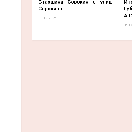
Старшина Сорокин с улиц
Ит
Сорокина
Гу
Ан
05.12.2024
19.0