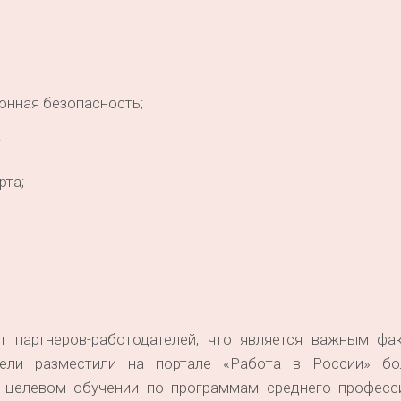
нная безопасность;
;
рта;
т партнеров-работодателей, что является важным фа
тели разместили на портале «Работа в России» б
 целевом обучении по программам среднего професс