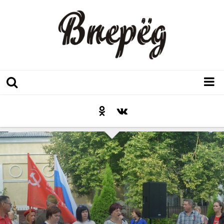
Регион
Культура
Послесловие к празднику
Факт
Неожиданный ракурс
Контакты
Люди родного края