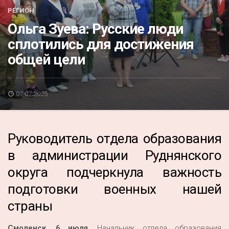
Акция
РЕГИОН
Ольга Зуева: Русские люди
К 70-летию районного Дома культуры
сплотились для достижения
Конкурс
общей цели
Люди родного края
Национальные проекты
07.07.2025
Память
Наши юбиляры
Руководитель отдела образования
Перепись — 2020
в администрации Руднянского
округа подчеркнула важность
подготовки военных нашей
страны
Смоленск, 6 июля
. Начальник отдела образования