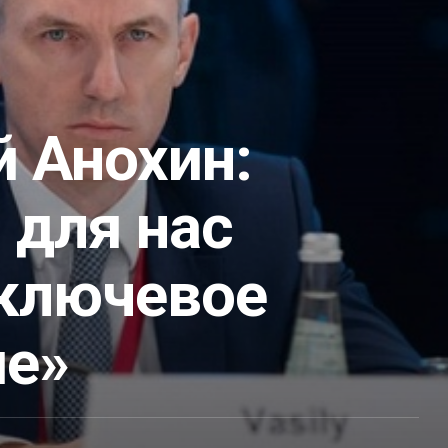
 Анохин:
 для нас
ключевое
ие»