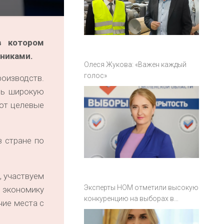
в котором
дниками.
Олеся Жукова: «Важен каждый
голос»
роизводств.
нь широкую
ают целевые
в стране по
, участвуем
Эксперты НОМ отметили высокую
 экономику
конкуренцию на выборах в
чие места с
Смоленской области