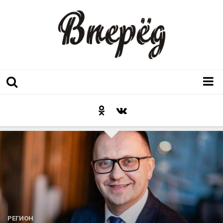
Регион
Культура
Послесловие к празднику
Факт
Неожиданный ракурс
Контакты
Люди родного края
РЕГИОН