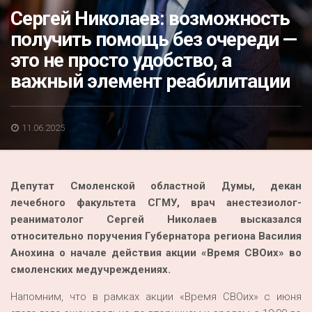
Акция
Сергей Николаев: возможность
получить помощь без очереди —
К 70-летию районного Дома культуры
это не просто удобство, а
Конкурс
важный элемент реабилитации
Люди родного края
Национальные проекты
11.06.2025
Память
Наши юбиляры
Депутат Смоленской областной Думы, декан
Перепись — 2020
лечебного факультета СГМУ, врач анестезиолог-
реаниматолог Сергей Николаев высказался
относительно поручения Губернатора региона Василия
Анохина о начале действия акции «Время СВОих» во
смоленских медучреждениях.
Напомним, что в рамках акции «Время СВОих» с июня