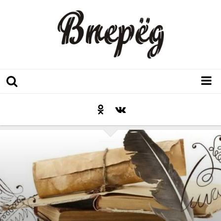
Регион
Культура
Послесловие к празднику
Факт
Неожиданный ракурс
Контакты
Люди родного края