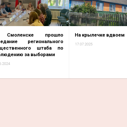
 Смоленске прошло
На крылечке вдвоем
седание регионального
17.07.2025
щественного штаба по
блюдению за выборами
6.2024