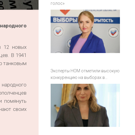
голос»
народного
и 12 новых
цев. В 1941
ор танковым
Эксперты НОМ отметили высокую
конкуренцию на выборах в
Смоленской области
 народного
 ополченцев
и помянуть
инают своих