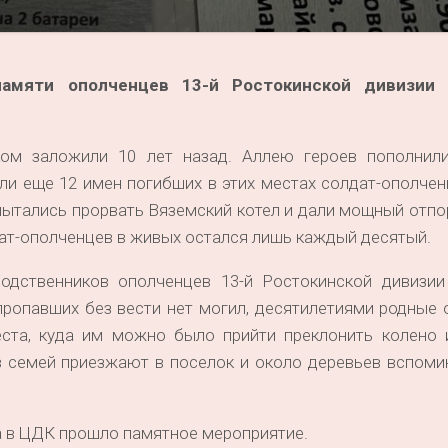
мяти ополченцев 13-й Ростокинской дивизии 
ом заложили 10 лет назад. Аллею героев пополнил
али еще 12 имен погибших в этих местах солдат-ополчен
пытались прорвать Вяземский котел и дали мощный отп
ат-ополченцев в живых остался лишь каждый десятый.
одственников ополченцев 13-й Ростокинской дивизии
пропавших без вести нет могил, десятилетиями родные
места, куда им можно было прийти преклонить колено 
ов семей приезжают в поселок и около деревьев вспом
а в ЦДК прошло памятное мероприятие.