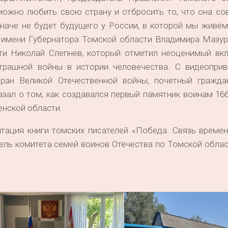
ожно любить свою страну и отбросить то, что она со
Иначе не будет будущего у России, в которой мы живём
т имени Губернатора Томской области Владимира Мазур
ти Николай Слепнев, который отметил неоценимый вкл
трашной войны в истории человечества. С видеоприв
еран Великой Отечественной войны, почетный гражда
зал о том, как создавался первый памятник воинам 16
енской области.
тация книги томских писателей «Победа. Связь времен
тель комитета семей воинов Отечества по Томской облас