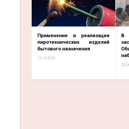
Применение и реализация
В
пиротехнических изделий
за
бытового назначения
Об
на
15.12.2022
25.0