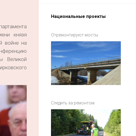
Национальные проекты
партамента
мени князя
Отремонтируют мосты
й войне на
онференцию
ы Великой
Жирковского
Следить за ремонтом