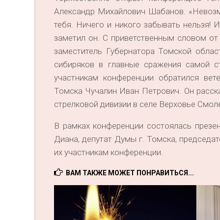
Александр Михайлович Шабанов. «Невозм
тебя. Ничего и никого забывать нельзя! 
заметил он. С приветственным словом о
заместитель Губернатора Томской облас
сибиряков в главные сражения самой с
участникам конференции обратился вет
Томска Чучалин Иван Петрович. Он расска
стрелковой дивизии в селе Верховье Смол
В рамках конференции состоялась презен
Диана, депутат Думы г. Томска, председа
их участникам конференции.
ВАМ ТАКЖЕ МОЖЕТ ПОНРАВИТЬСЯ...