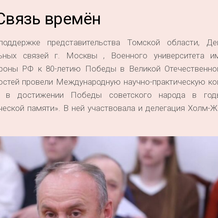
Связь времён
оддержке представительства Томской области, Де
ьных связей г. Москвы , Военного университета и
роны РФ к 80-летию Победы в Великой Отечественно
остей провели Международную научно-практическую к
й в достижении Победы советского народа в год
ческой памяти». В ней участвовала и делегация Холм-