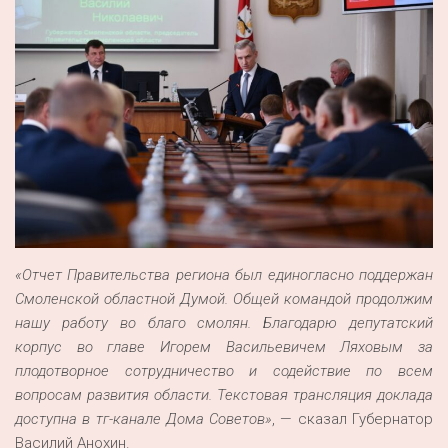
«Отчет Правительства региона был единогласно поддержан
Смоленской областной Думой. Общей командой продолжим
нашу работу во благо смолян. Благодарю депутатский
корпус во главе Игорем Васильевичем Ляховым за
плодотворное сотрудничество и содействие по всем
вопросам развития области. Текстовая трансляция доклада
доступна в тг-канале Дома Советов»
, — сказал Губернатор
Василий Анохин.