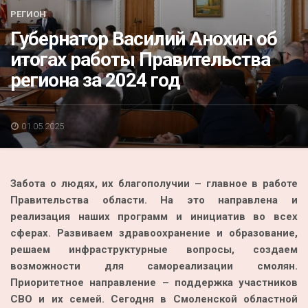
Акция
РЕГИОН
Губернатор Василий Анохин об
К 70-летию районного Дома культуры
итогах работы Правительства
Конкурс
региона за 2024 год
Люди родного края
Национальные проекты
01.05.2025
Память
Наши юбиляры
Забота о людях, их благополучии – главное в работе
Перепись — 2020
Правительства области. На это направлена и
реализация наших программ и инициатив во всех
сферах. Развиваем здравоохранение и образование,
решаем инфраструктурные вопросы, создаем
возможности для самореализации смолян.
Приоритетное направление – поддержка участников
СВО и их семей. Сегодня в Смоленской областной