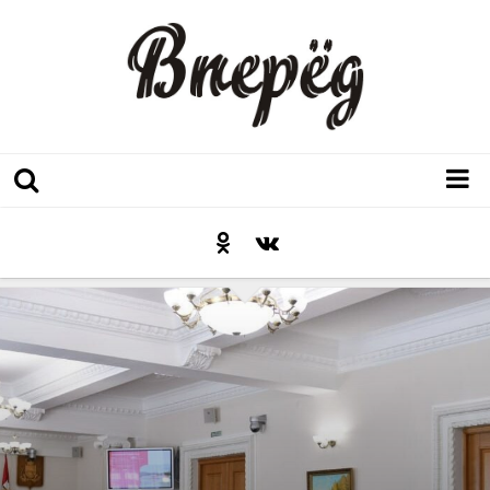
Регион
Культура
Послесловие к празднику
Факт
Неожиданный ракурс
Контакты
Люди родного края