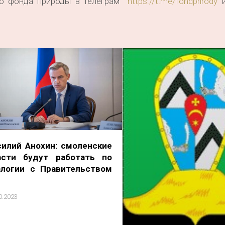
ого фонда природы в телеграм
https://t.me/fondprirody
и
силий Анохин: cмоленские
асти будут работать по
алогии с Правительством
0.2023