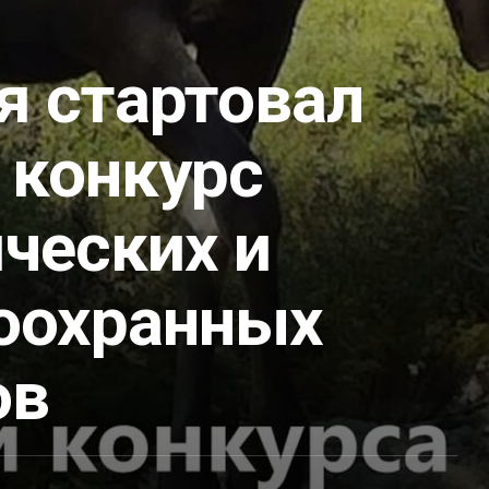
я стартовал
 конкурс
ческих и
оохранных
ов