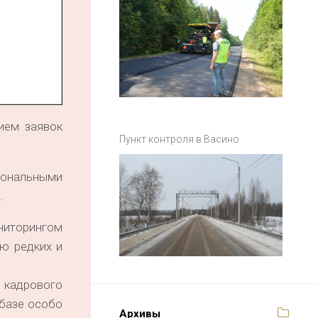
ием заявок
Пункт контроля в Васино
иональными
.
иторингом
ю редких и
 кадрового
 базе особо
Архивы