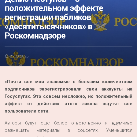
Акция
положительном эффекте
регистрации пабликов
К 70-летию районного Дома культуры
«десятитысячников» в
Конкурс
Роскомнадзоре
Люди родного края
Национальные проекты
25.03.2025
Память
Наши юбиляры
«Почти все мои знакомые с большим количеством
Перепись — 2020
подписчиков зарегистрировали свои аккаунты на
Госуслугах. Это совсем несложно, но положительный
эффект от действия этого закона ощутят все
пользователи сети.
Авторы будут еще более ответственно и вдумчиво
размещать материалы в соцсетях. Уменьшится