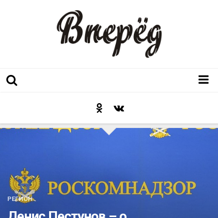
Регион
Культура
Послесловие к празднику
Факт
Неожиданный ракурс
Контакты
РЕГИОН
Люди родного края
Денис Пестунов – о