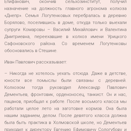
Епифанович, окончив сельхозинститут, получил
назначение на должность главного агронома колхоза
«Днепр». Семья Логутенковых перебралась в деревню
Борялово, поселившись в доме, откуда только выехали
супруги Комаровы – Василий Михайлович и Валентина
Дмитриевна, переехавшие в колхоз имени Урицкого
Сафоновского района. Со временем Логутенковы
обосновались в Стешине.
Иван Павлович рассказывает:
– Никогда не хотелось уехать отсюда. Даже в детстве,
юности все помыслы были связаны с деревней.
Колхозом тогда руководил Александр Павлович
Дементьев, фронтовик, орденоносец, танкист. Он и нас,
пацанов, приобщал к работе. После восьмого класса мы
работали целое лето на заготовке кормов. Она была
нашим заданием, делом. После девятого класса должна
была быть практика в Холмовской школе, но Дементьев
приходил к директору Евгению Ефимовичу Сологубову и