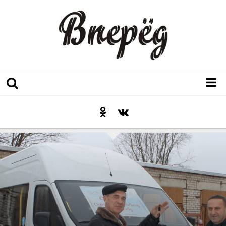
Регион
Культура
Послесловие к празднику
Факт
Неожиданный ракурс
Контакты
Люди родного края