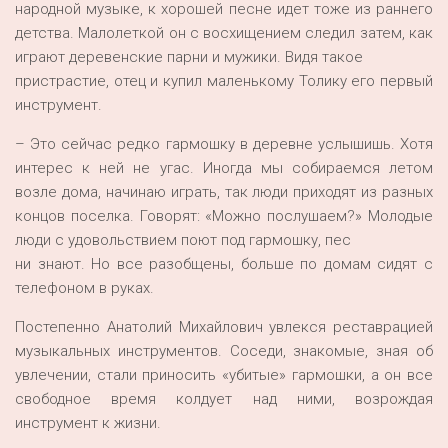
народной музыке, к хорошей песне идет тоже из раннего
детства. Малолеткой он с восхищением следил затем, как
играют деревенские парни и мужики. Видя такое
пристрастие, отец и купил маленькому Толику его первый
инструмент.
– Это сейчас редко гармошку в деревне услышишь. Хотя
интерес к ней не угас. Иногда мы собираемся летом
возле дома, начинаю играть, так люди приходят из разных
концов поселка. Говорят: «Можно послушаем?» Молодые
люди с удовольствием поют под гармошку, пес
ни знают. Но все разобщены, больше по домам сидят с
телефоном в руках.
Постепенно Анатолий Михайлович увлекся реставрацией
музыкальных инструментов. Соседи, знакомые, зная об
увлечении, стали приносить «убитые» гармошки, а он все
свободное время колдует над ними, возрождая
инструмент к жизни.