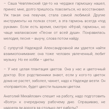
– Саша Чевплянский где-то на чердаке гармошку нашел,
принес мне, долго пришлось повозиться, но восстановил.
Уж такая она певучая, стала самой любимой. Другие
инструменты на полках стоят, а эта гармонь всегда «под
руками». Если есть время, смотрю «Играй, гармонь», но
чаще малаховские «Песни от всей души». Понравилась
мелодия, песня – выучу, слова потом найду.
С супругой Надеждой Александровной им удается найти
взаимопонимание: она тоже человек увлеченный, любит
музыку. Но ее хобби – цветы.
– У нее целая плантация цветов. Она у нас и цветочный
доктор. Все родственники знают, если у кого-то цветок
дома не растет, заболел, чахнет, надо к Надежде везти. Он
«поправится», будет цвести пышным цветом.
Анатолий Михайлович спешит на работу, надо подготовить
«Волгу» к очередному рабочему дню. Спрашиваю, не
надоела ли дорога за столько лет работы?