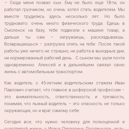
– Сюда меня позвал сын. Ему не было еще 18-ти, он
работал грузчиком, но очень хотел стать водителем. Мы
вместе трудились здесь несколько лет. Но было
трудновато: очень много физического труда. Едешь в
Смоленск на базу, тебе подвезли к машине товар, а
дальше ты сам – загружаешь, раскладываешь.
Возвращаешься – разгрузка опять на тебе. После такой
работы уже ничего не страшно, ни работа в выходные дни,
ни нормированный рабочий день. С сыном мы ушли почти
одновременно. Алексей и в дальнейшем связал свою
жизнь с автомобильным транспортом.
Как водитель с 45-летним водительским стажем Иван
Павлович считает, что главное в шоферской профессии –
это внимательность, ответственность и трезвость,
понимая, что пьяный водитель – это опасность не только
окружающих, но и враг самому себе.
Сегодня все, что нужно человеку для полноценной и
счастливой жизни, у Ивана Павловича Логутенкова есть: