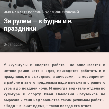
Акция
К 70-летию районного Дома культуры
ИМЯ НА КАРТЕ РОССИИ – ХОЛМ-ЖИРКОВСКИЙ
За рулем – в будни и в
Конкурс
праздники
Люди родного края
Национальные проекты
24.10.2024
Память
Наши юбиляры
У «культуры и спорта» работа не вписывается в
Перепись — 2020
четкие рамки «от» и «до», приходится работать и в
праздники, и в выходные, и вечерами, на мероприятия
в районе и за его приделами надо выезжать с раннего
утра и до поздней ночи. И никогда водитель отдела по
культуре и спорту Иван Павлович Логутенков не
выразил и тени недовольства таким режимом работы.
«Надо – значит едем»,– таков всегда его ответ.