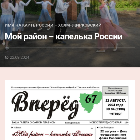
Акция
К 70-летию районного Дома культуры
ИМЯ НА КАРТЕ РОССИИ – ХОЛМ-ЖИРКОВСКИЙ
Конкурс
Мой район – капелька России
Люди родного края
Национальные проекты
22.08.2024
Память
Наши юбиляры
Перепись — 2020