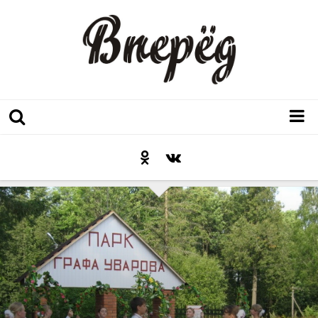
Регион
Культура
Послесловие к празднику
Факт
Неожиданный ракурс
Контакты
Люди родного края