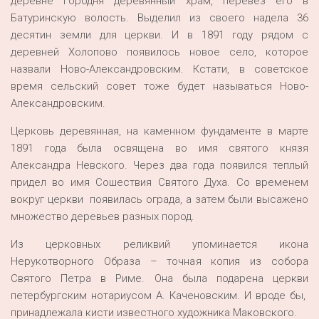
деревне Городня деревянный храм, перевез его в
Батуринскую волость. Выделил из своего надела 36
десятин земли для церкви. И в 1891 году рядом с
деревней Холопово появилось новое село, которое
назвали Ново-Александровским. Кстати, в советское
время сельский совет тоже будет называться Ново-
Александровским.
Церковь деревянная, на каменном фундаменте в марте
1891 года была освящена во имя святого князя
Александра Невского. Через два года появился теплый
придел во имя Сошествия Святого Духа. Со временем
вокруг церкви появилась ограда, а затем были высажено
множество деревьев разных пород.
Из церковных реликвий упоминается икона
Нерукотворного Образа – точная копия из собора
Святого Петра в Риме. Она была подарена церкви
петербургским нотариусом А. Каченовским. И вроде бы,
принадлежала кисти известного художника Маковского.