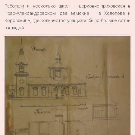
Работали и несколько школ – церковно-приходская в
Ново-Александровском, две земские – в Холопове и
Коровякине, где количество учащихся было больше сотни
в каждой.