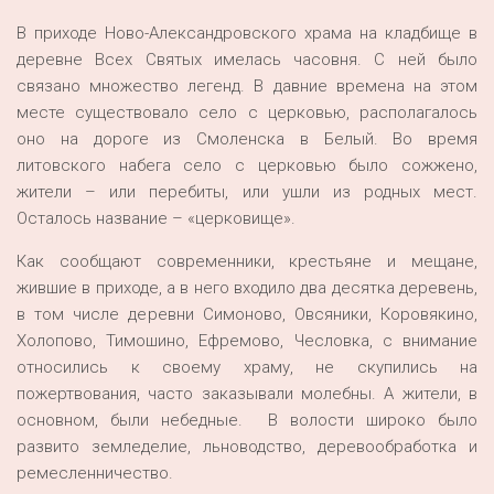
В приходе Ново-Александровского храма на кладбище в
деревне Всех Святых имелась часовня. С ней было
связано множество легенд. В давние времена на этом
месте существовало село с церковью, располагалось
оно на дороге из Смоленска в Белый. Во время
литовского набега село с церковью было сожжено,
жители – или перебиты, или ушли из родных мест.
Осталось название – «церковище».
Как сообщают современники, крестьяне и мещане,
жившие в приходе, а в него входило два десятка деревень,
в том числе деревни Симоново, Овсяники, Коровякино,
Холопово, Тимошино, Ефремово, Чесловка, с внимание
относились к своему храму, не скупились на
пожертвования, часто заказывали молебны. А жители, в
основном, были небедные. В волости широко было
развито земледелие, льноводство, деревообработка и
ремесленничество.