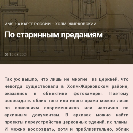
Акция
К 70-летию районного Дома культуры
ИМЯ НА КАРТЕ РОССИИ – ХОЛМ-ЖИРКОВСКИЙ
Конкурс
По старинным преданиям
Люди родного края
Национальные проекты
15.08.2024
Память
Наши юбиляры
Так уж вышло, что лишь не многие из церквей, что
Перепись — 2020
некогда существовали в Холм-Жирковском районе,
оказались в объективе фотокамеры. Поэтому
воссоздать облик того или иного храма можно лишь
по описаниям современников или частично по
архивным документам. В архивах можно найти
проекты переустройства церковных зданий, их планы.
И можно воссоздать, хотя и приблизительно, облик