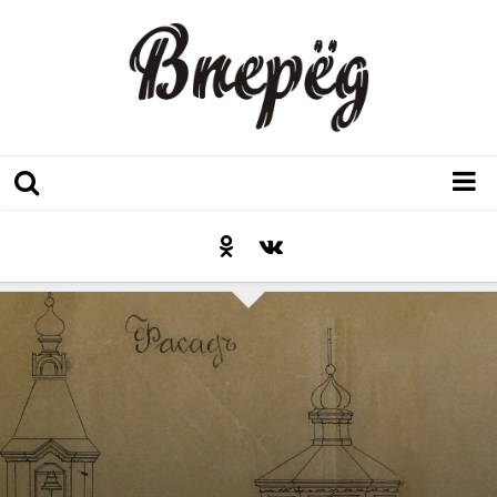
Регион
Культура
Послесловие к празднику
Факт
Неожиданный ракурс
Контакты
Люди родного края