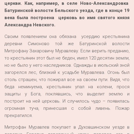
церкви. Как, например, в селе Ново-Александровка
Батуринской волости Бельского уезда, где в конце 19
века была построена церковь во имя святого князя
Александра Невского.
Своим появлением она обязана усердию крестьянина
деревни Симоново той же Батуринской волости
Митрофану Захаровичу Муравлеву. Если верить преданию,
то крестьянин этот был не беден, имел 120 десятин земли,
но не было у него наследников. Однажды в июльский зной
загорелся лес, близкий к усадьбе Муравлева. Огонь был
столь страшен, что пожирал все на своем пути. Видя, что
беда неминуема, крестьянин упал на колени, прося
защиты у Бога, поклявшись, что выделит землю и
построит на ней церковь. И случилось чудо – появилась
огромная туча, принесшая с собой ливень. Пожар
прекратился.
Митрофан Муравлев покупает в Духовшинском уезде в