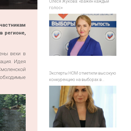
Олеся Жукова: «Важен каждый
голос»
участникам
в регионе,
ены вехи в
рация. Идея
Смоленской
Эксперты НОМ отметили высокую
еобходимые
конкуренцию на выборах в
Смоленской области