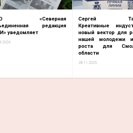
НО «Северная
Сергей Тара
ъединенная редакция
Креативные индус
И» уведомляет
новый вектор для р
нашей молодежи и
8.2024
роста для Смол
области
28.11.2025