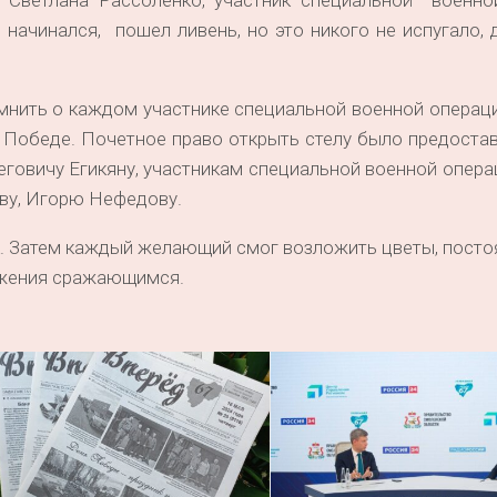
 Светлана Рассоленко, участник специальной военно
начинался, пошел ливень, но это никого не испугало, 
омнить о каждом участнике специальной военной операци
 Победе. Почетное право открыть стелу было предоста
овичу Егикяну, участникам специальной военной опера
ву, Игорю Нефедову.
. Затем каждый желающий смог возложить цветы, постоя
важения сражающимся.