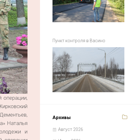
Пункт контроля в Васино
й операции,
Жирковский
Дементьев,
Архивы
а» Наталья
Август 2026
молодежи и