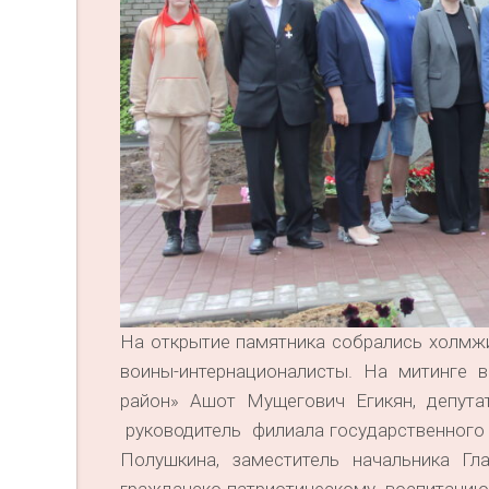
На открытие памятника собрались холмжи
воины-интернационалисты. На митинге 
район» Ашот Мущегович Егикян, депут
руководитель филиала государственного
Полушкина, заместитель начальника Г