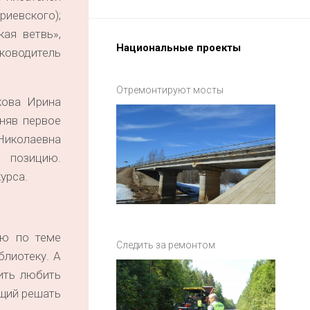
иевского);
ая ветвь»,
Национальные проекты
уководитель
Отремонтируют мосты
ова Ирина
няв первое
Николаевна
 позицию.
урса.
ю по теме
Следить за ремонтом
лиотеку. А
ить любить
ющий решать