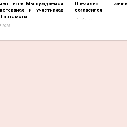
мен Пегов: Мы нуждаемся
Президент зая
ветеранах и участниках
согласился
О во власти
15.12.2022
5.2025