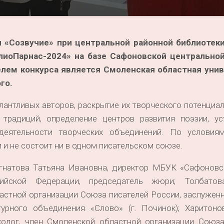
 «Созвучие» при центральной районной библиотеки
лиоПарнас-2024» на базе Сафоновской центрально
елем конкурса является Смоленская областная уни
го.
нтливых авторов, раскрытие их творческого потенциал
х традиций, определение центров развития поэзии, ус
 деятельности творческих объединений. По условиям
и и не состоит ни в одном писательском союзе.
ова Татьяна Ивановна, директор МБУК «Сафоновск
ийской Федерации, председатель жюри; Толбатов
астной организации Союза писателей России, заслужен
турного объединения «Слово» (г. Починок); Харитоно
сихолог, член Смоленской областной организации Союз