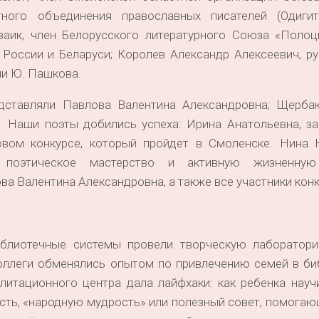
ного объединения православных писателей (Одигитр
заик, член Белорусского литературного Союза «Полоцк
 России и Беларуси; Королев Александр Алексеевич, р
ни Ю. Пашкова.
ли Павлова Валентина Александровна; Щербак
. Наши поэты добились успеха: Ирина Анатольевна, за
овом конкурсе, который пройдет в Смоленске. Нина 
 поэтическое мастерство и активную жизненную
а Валентина Александровна, а также все участники конк
отечные системы провели творческую лаборатори
оллеги обменялись опытом по привлечению семей в биб
литационного центра дала лайфхаки: как ребенка науч
сть, «народную мудрость» или полезный совет, помога