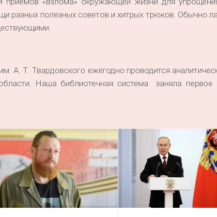
и приёмов «взлома» окружающей жизни для упрощени
и разных полезных советов и хитрых трюков. Обычно л
уществующими.
 А. Т. Твардовского ежегодно проводится аналитическ
области. Наша библиотечная система заняла первое 