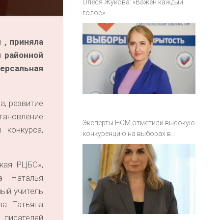
Олеся Жукова: «Важен каждый
голос»
 , приняла
й районной
версальная
а, развитие
тановление
Эксперты НОМ отметили высокую
 конкурса,
конкуренцию на выборах в
Смоленской области
ая РЦБС»,
а Наталья
ный учитель
ва Татьяна
а писателей