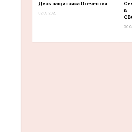
День защитника Отечества
Се
в 
02.03.2023
СВ
30.0