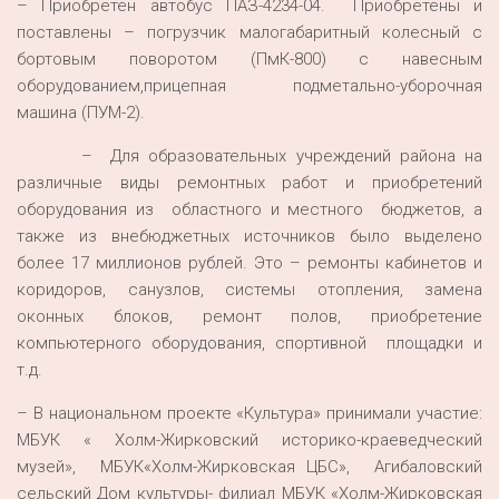
– Приобретен автобус ПАЗ-4234-04. Приобретены и
поставлены – погрузчик малогабаритный колесный с
бортовым поворотом (ПмК-800) с навесным
оборудованием,прицепная подметально-уборочная
машина (ПУМ-2).
– Для образовательных учреждений района на
различные виды ремонтных работ и приобретений
оборудования из областного и местного бюджетов, а
также из внебюджетных источников было выделено
более 17 миллионов рублей. Это – ремонты кабинетов и
коридоров, санузлов, системы отопления, замена
оконных блоков, ремонт полов, приобретение
компьютерного оборудования, спортивной площадки и
т.д.
– В национальном проекте «Культура» принимали участие:
МБУК « Холм-Жирковский историко-краеведческий
музей», МБУК«Холм-Жирковская ЦБС», Агибаловский
сельский Дом культуры- филиал МБУК «Холм-Жирковская