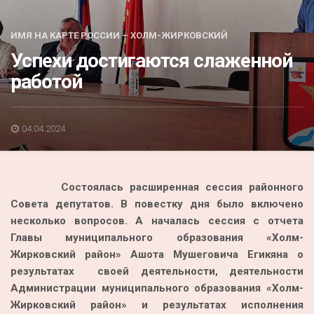
Акция
К 70-летию районного Дома культуры
ИМЯ НА КАРТЕ РОССИИ – ХОЛМ-ЖИРКОВСКИЙ
Успехи достигаются слаженной
Конкурс
работой
Люди родного края
Национальные проекты
04.04.2024
Память
Наши юбиляры
Состоялась расширенная сессия районного
Перепись — 2020
Совета депутатов. В повестку дня было включено
несколько вопросов. А началась сессия с отчета
Главы муниципального образования «Холм-
Жирковский район» Ашота Мушеговича Егикяна о
результатах своей деятельности, деятельности
Администрации муниципального образования «Холм-
Жирковский район» и результатах исполнения