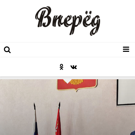
Регион
Культура
Послесловие к празднику
Факт
Неожиданный ракурс
Контакты
Люди родного края