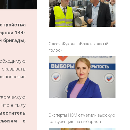
устройства
арной 144-
й бригады,
Олеся Жукова: «Важен каждый
голос»
еобходимую
 оказывать
 выполнение
творческую
 что в тылу
меститель
Эксперты НОМ отметили высокую
связям с
конкуренцию на выборах в
Смоленской области