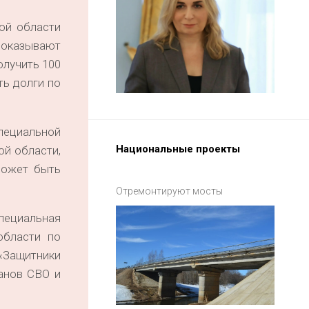
ой области
е оказывают
олучить 100
ть долги по
пециальной
Национальные проекты
ой области,
может быть
Отремонтируют мосты
пециальная
области по
«Защитники
ранов СВО и