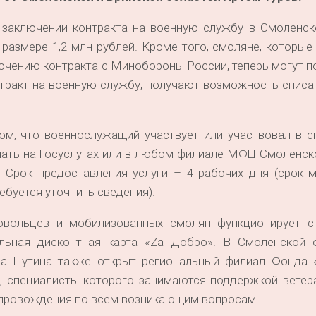
и заключении контракта на военную службу в Смоленск
размере 1,2 млн рублей. Кроме того, смоляне, которы
лючению контракта с Минобороны России, теперь могут п
тракт на военную службу, получают возможность списа
ом, что военнослужащий участвует или участвовал в с
лать на Госуслугах или в любом филиале МФЦ Смоленск
 Срок предоставления услуги – 4 рабочих дня (срок 
ебуется уточнить сведения).
ровольцев и мобилизованных смолян функционирует с
льная дисконтная карта «Zа Добро». В Смоленской 
а Путина также открыт региональный филиал Фонда 
13), специалисты которого занимаются поддержкой вете
сопровождения по всем возникающим вопросам.