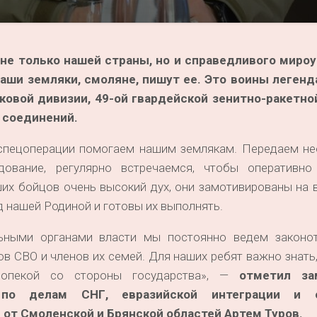
не только нашей страны, но и справедливого миро
аши земляки, смоляне, пишут ее. Это воины легенд
ковой дивизии, 49-ой гвардейской зенитно-ракетно
х соединений.
 спецоперации помогаем нашим землякам. Передаем н
дование, регулярно встречаемся, чтобы оперативно
ших бойцов очень высокий дух, они замотивированы на
д нашей Родиной и готовы их выполнять.
ьными органами власти мы постоянно ведем законо
в СВО и членов их семей. Для наших ребят важно знать,
 опекой со стороны государства», —
отметил за
 по делам СНГ, евразийской интеграции и 
от Смоленской и Брянской областей Артем Туров.