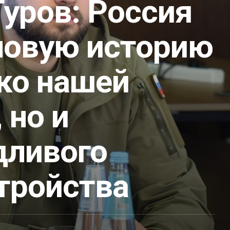
уров: Россия
новую историю
ко нашей
 но и
дливого
тройства