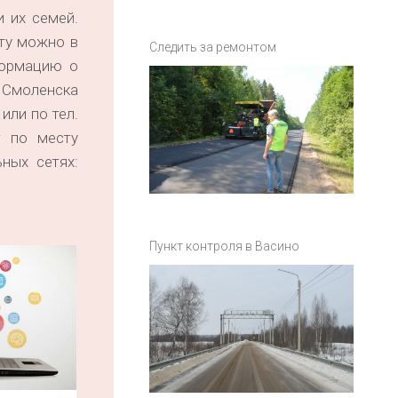
 их семей.
ту можно в
Следить за ремонтом
формацию о
и Смоленска
или по тел.
т по месту
ных сетях:
Пункт контроля в Васино