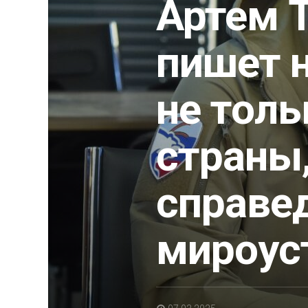
Артем Т
пишет 
не толь
страны,
справе
мироус