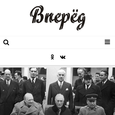
Регион
Культура
Послесловие к празднику
Факт
Неожиданный ракурс
Контакты
Люди родного края