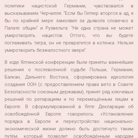
политики нацистской Германии, чувствовался в
высказываниях Черчилля: “Если бы Гитлер вторгся в ад, я
бы по крайней мере замолвил за дьявола словечко в
Палате общин” и Рузвельта: “Ни одна страна не может
умиротворять нацистов. Оттого, что вы будете
поглаживать тигра, он не превратится в котенка. Нельзя
умиротворить безжалостного зверя”.
В ходе Ялтинской конференции были приняты важнейшие
решения о послевоенной судьбе Польши, Германии,
Балкан, Дальнего Востока, сформирована идеология
создания ООН (с предоставлением права вето в Совете
Безопасности союзным державам), принят ряд ключевых
решений по репарациям и по перемещённым лицам в
Европе. В сформулированной в Ялте Декларации об
освобождённой Европе говорилось: «Установление
порядка в Европе и переустройство национально-
экономической жизни должно быть достигнуто таким
путём, который позволит освобождённым народам