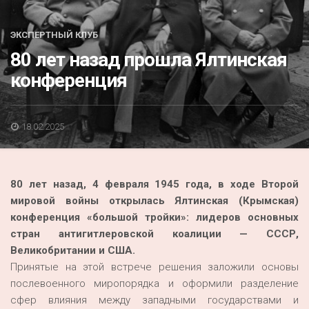
Акция
К 70-летию районного Дома культуры
ЭКСПЕРТНЫЙ КЛУБ
80 лет назад прошла Ялтинская
Конкурс
конференция
Люди родного края
Национальные проекты
18.02.2025
Память
Наши юбиляры
80 лет назад, 4 февраля 1945 года, в ходе Второй
Перепись — 2020
мировой войны открылась Ялтинская (Крымская)
конференция «большой тройки»: лидеров основных
стран антигитлеровской коалиции — СССР,
Великобритании и США.
Принятые на этой встрече решения заложили основы
послевоенного миропорядка и оформили разделение
сфер влияния между западными государствами и