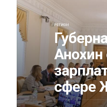
РЕГИОН
Губерн
Анохин 
зарплат
сфере 