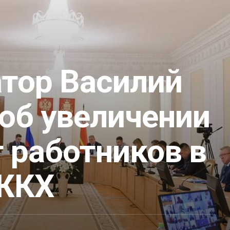
атор Василий
об увеличении
 работников в
ЖКХ