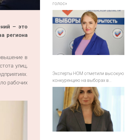
голос»
ний – это
ва региона
овышение в
стота улиц,
Эксперты НОМ отметили высокую
едприятиях.
конкуренцию на выборах в
сло рабочих
Смоленской области