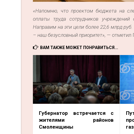
«Напомню, что проектом бюджета на сл
оплаты труда сотрудников учреждений о
Направим на эти цели более 22,6 млрд руб
– наш безусловный приоритет»,
— отметил 
ВАМ ТАКЖЕ МОЖЕТ ПОНРАВИТЬСЯ...
Губернатор встречается с
Пу
жителями районов
пр
Смоленщины
га