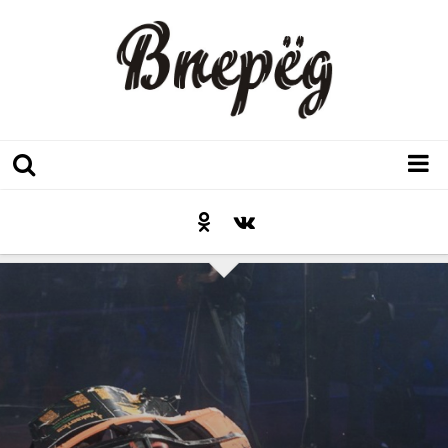
Регион
Культура
Послесловие к празднику
Факт
Неожиданный ракурс
Контакты
Люди родного края