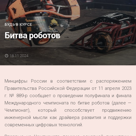
Акция
К 70-летию районного Дома культуры
БУДЬ В КУРСЕ
Конкурс
Битва роботов
Люди родного края
Национальные проекты
18.11.2024
Память
Наши юбиляры
Минцифры России в соответствии с распоряжением
Перепись — 2020
Правительства Российской Федерации от 11 апреля 2023
г. № 889-р сообщает о проведении полуфинала и финала
Международного чемпионата по битве роботов (далее —
Чемпионат), который способствует продвижению
инженерной мысли как драйвера развития и поддержки
современных цифровых технологий.